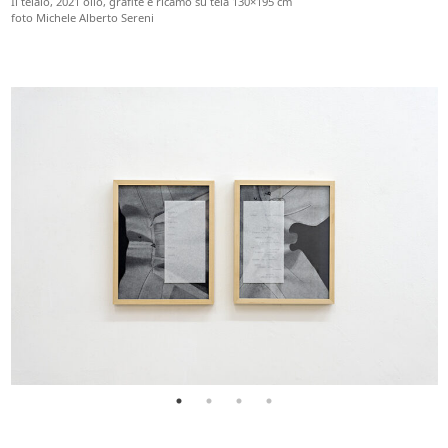
Il telaio, 2021 olio, grafite e ricamo su tela 130×195 cm
foto Michele Alberto Sereni