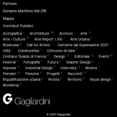
Partners
Demanio Marittimo KM-278
Mappe
Contributi Pubblici
1
109
1
13
Archigrafica
Architettura
Archivio
Arte
13
7
2
Arte / Culture
Arte Report / XXI
Arte Urbana
4
1
1
Bookcase
Call for Artists
Cartoline dal Supersalone 2021
1
1
1
Città
Communities
Concorso di Idee
4
12
13
47
Cristiano Toraldo di Francia
Design
Editoriale
Eventi
3
7
5
2
Festival
Fotografia
Futuro
Graphic Design
11
2
13
7
Imprese
Industrial Design
Intervista
Mostre
10
3
3
17
Pensieri
Persone
Progetti
Racconti
3
9
3
1
Riqualificazione urbana
Rivista
Territorio
Visual design
3
Workshop
© 2021 Mappelab