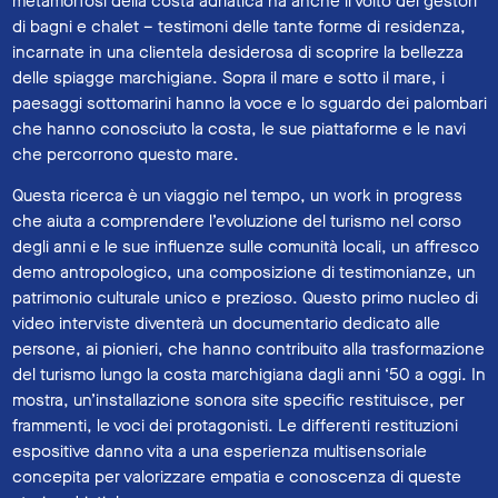
metamorfosi della costa adriatica ha anche il volto dei gestori
di bagni e chalet – testimoni delle tante forme di residenza,
incarnate in una clientela desiderosa di scoprire la bellezza
delle spiagge marchigiane. Sopra il mare e sotto il mare, i
paesaggi sottomarini hanno la voce e lo sguardo dei palombari
che hanno conosciuto la costa, le sue piattaforme e le navi
che percorrono questo mare.
Questa ricerca è un viaggio nel tempo, un work in progress
che aiuta a comprendere l’evoluzione del turismo nel corso
degli anni e le sue influenze sulle comunità locali, un affresco
demo antropologico, una composizione di testimonianze, un
patrimonio culturale unico e prezioso. Questo primo nucleo di
video interviste diventerà un documentario dedicato alle
persone, ai pionieri, che hanno contribuito alla trasformazione
del turismo lungo la costa marchigiana dagli anni ‘50 a oggi. In
mostra, un’installazione sonora site specific restituisce, per
frammenti, le voci dei protagonisti. Le differenti restituzioni
espositive danno vita a una esperienza multisensoriale
concepita per valorizzare empatia e conoscenza di queste