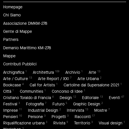
Homepage
Chi Siamo
Associazione DMKM-278
Gente di Mappe
Partners
Demanio Marittimo KM-278
Mappe
Contributi Pubblici
1
109
1
13
Archigrafica
Architettura
Archivio
Arte
13
7
2
Arte / Culture
Arte Report / XXI
Arte Urbana
4
1
1
Bookcase
Call for Artists
Cartoline dal Supersalone 2021
1
1
1
Città
Communities
Concorso di Idee
4
12
13
47
Cristiano Toraldo di Francia
Design
Editoriale
Eventi
3
7
5
2
Festival
Fotografia
Futuro
Graphic Design
11
2
13
7
Imprese
Industrial Design
Intervista
Mostre
10
3
3
17
Pensieri
Persone
Progetti
Racconti
3
9
3
1
Riqualificazione urbana
Rivista
Territorio
Visual design
3