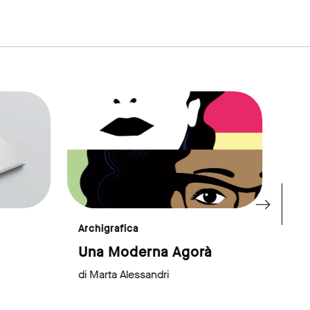
link to page
link to page
Archigrafica
Rivi
Una Moderna Agorà
Ma
di Marta Alessandri