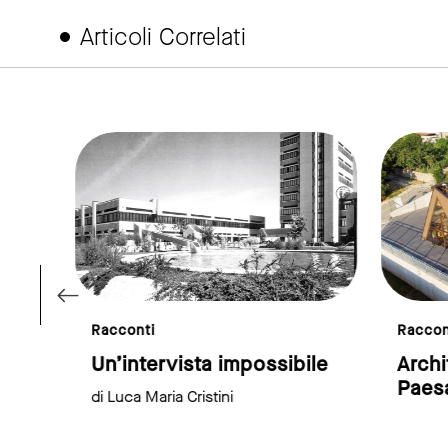
Articoli Correlati
ink to page
link to page
Racconti
Raccon
Un’intervista impossibile
Archi
Paes
di Luca Maria Cristini