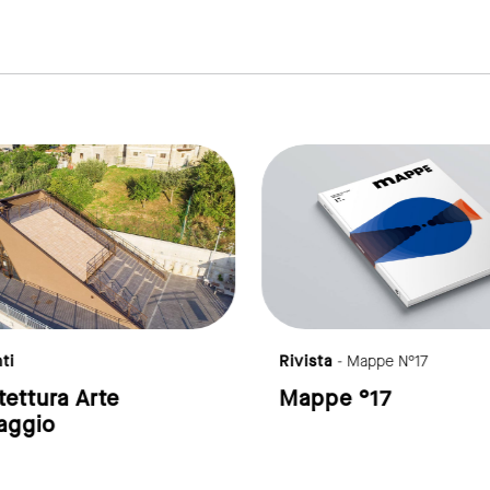
link to page
ti
Rivista
- Mappe N°17
tettura Arte
Mappe °17
aggio