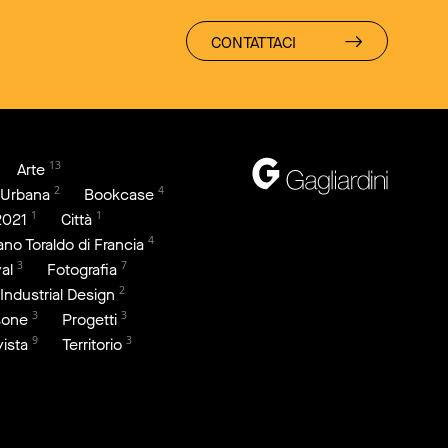
CONTATTACI
13
Arte
2
4
 Urbana
Bookcase
1
1
2021
Città
4
iano Toraldo di Francia
3
7
al
Fotografia
2
Industrial Design
3
3
sone
Progetti
9
3
vista
Territorio