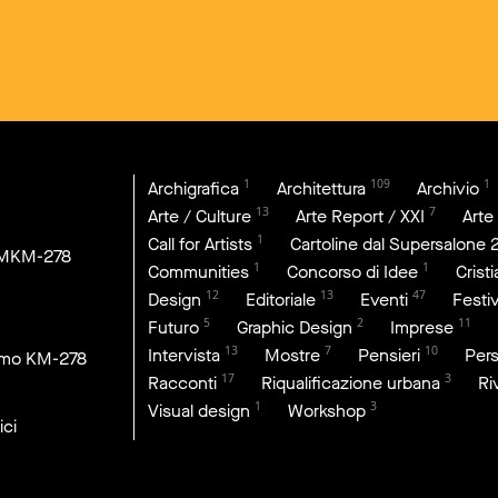
1
109
1
Archigrafica
Architettura
Archivio
13
7
Arte / Culture
Arte Report / XXI
Arte
1
Call for Artists
Cartoline dal Supersalone 
DMKM-278
1
1
Communities
Concorso di Idee
Crist
12
13
47
Design
Editoriale
Eventi
Festiv
5
2
11
Futuro
Graphic Design
Imprese
13
7
10
Intervista
Mostre
Pensieri
Per
imo KM-278
17
3
Racconti
Riqualificazione urbana
Ri
1
3
Visual design
Workshop
ici