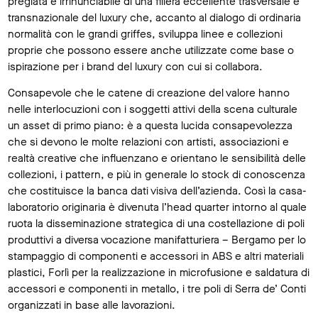
pregiata e irrinunciabile di una filiera eccellente trasversale e
transnazionale del luxury che, accanto al dialogo di ordinaria
normalità con le grandi griffes, sviluppa linee e collezioni
proprie che possono essere anche utilizzate come base o
ispirazione per i brand del luxury con cui si collabora.
Consapevole che le catene di creazione del valore hanno
nelle interlocuzioni con i soggetti attivi della scena culturale
un asset di primo piano: è a questa lucida consapevolezza
che si devono le molte relazioni con artisti, associazioni e
realtà creative che influenzano e orientano le sensibilità delle
collezioni, i pattern, e più in generale lo stock di conoscenza
che costituisce la banca dati visiva dell’azienda. Così la casa-
laboratorio originaria è divenuta l’head quarter intorno al quale
ruota la disseminazione strategica di una costellazione di poli
produttivi a diversa vocazione manifatturiera – Bergamo per lo
stampaggio di componenti e accessori in ABS e altri materiali
plastici, Forlì per la realizzazione in microfusione e saldatura di
accessori e componenti in metallo, i tre poli di Serra de’ Conti
organizzati in base alle lavorazioni.