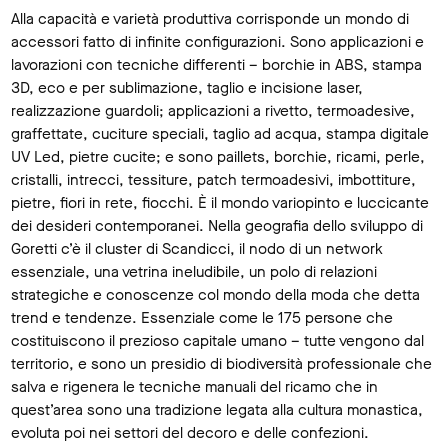
Alla capacità e varietà produttiva corrisponde un mondo di
accessori fatto di infinite configurazioni. Sono applicazioni e
lavorazioni con tecniche differenti – borchie in ABS, stampa
3D, eco e per sublimazione, taglio e incisione laser,
realizzazione guardoli; applicazioni a rivetto, termoadesive,
graffettate, cuciture speciali, taglio ad acqua, stampa digitale
UV Led, pietre cucite; e sono paillets, borchie, ricami, perle,
cristalli, intrecci, tessiture, patch termoadesivi, imbottiture,
pietre, fiori in rete, fiocchi. È il mondo variopinto e luccicante
dei desideri contemporanei. Nella geografia dello sviluppo di
Goretti c’è il cluster di Scandicci, il nodo di un network
essenziale, una vetrina ineludibile, un polo di relazioni
strategiche e conoscenze col mondo della moda che detta
trend e tendenze. Essenziale come le 175 persone che
costituiscono il prezioso capitale umano – tutte vengono dal
territorio, e sono un presidio di biodiversità professionale che
salva e rigenera le tecniche manuali del ricamo che in
quest’area sono una tradizione legata alla cultura monastica,
evoluta poi nei settori del decoro e delle confezioni.