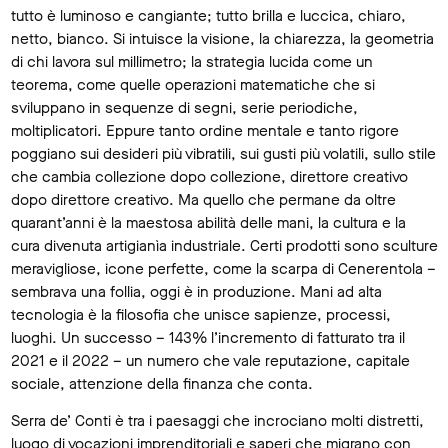
tutto è luminoso e cangiante; tutto brilla e luccica, chiaro,
netto, bianco. Si intuisce la visione, la chiarezza, la geometria
di chi lavora sul millimetro; la strategia lucida come un
teorema, come quelle operazioni matematiche che si
sviluppano in sequenze di segni, serie periodiche,
moltiplicatori. Eppure tanto ordine mentale e tanto rigore
poggiano sui desideri più vibratili, sui gusti più volatili, sullo stile
che cambia collezione dopo collezione, direttore creativo
dopo direttore creativo. Ma quello che permane da oltre
quarant’anni è la maestosa abilità delle mani, la cultura e la
cura divenuta artigianìa industriale. Certi prodotti sono sculture
meravigliose, icone perfette, come la scarpa di Cenerentola –
sembrava una follia, oggi è in produzione. Mani ad alta
tecnologia è la filosofia che unisce sapienze, processi,
luoghi. Un successo – 143% l’incremento di fatturato tra il
2021 e il 2022 – un numero che vale reputazione, capitale
sociale, attenzione della finanza che conta.
Serra de’ Conti è tra i paesaggi che incrociano molti distretti,
luogo di vocazioni imprenditoriali e saperi che migrano con