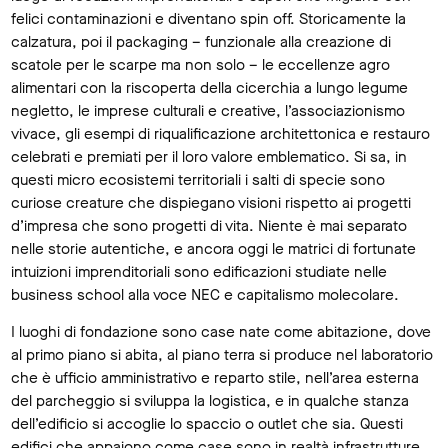
felici contaminazioni e diventano spin off. Storicamente la
calzatura, poi il packaging – funzionale alla creazione di
scatole per le scarpe ma non solo – le eccellenze agro
alimentari con la riscoperta della cicerchia a lungo legume
negletto, le imprese culturali e creative, l’associazionismo
vivace, gli esempi di riqualificazione architettonica e restauro
celebrati e premiati per il loro valore emblematico. Si sa, in
questi micro ecosistemi territoriali i salti di specie sono
curiose creature che dispiegano visioni rispetto ai progetti
d’impresa che sono progetti di vita. Niente è mai separato
nelle storie autentiche, e ancora oggi le matrici di fortunate
intuizioni imprenditoriali sono edificazioni studiate nelle
business school alla voce NEC e capitalismo molecolare.
I luoghi di fondazione sono case nate come abitazione, dove
al primo piano si abita, al piano terra si produce nel laboratorio
che è ufficio amministrativo e reparto stile, nell’area esterna
del parcheggio si sviluppa la logistica, e in qualche stanza
dell’edificio si accoglie lo spaccio o outlet che sia. Questi
edifici che appaiono come case sono in realtà infrastrutture