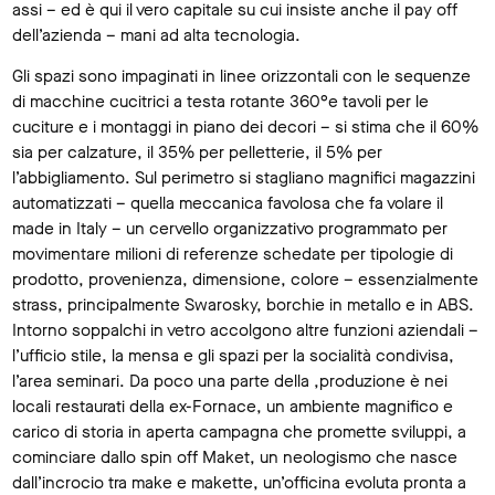
assi – ed è qui il vero capitale su cui insiste anche il pay off
dell’azienda – mani ad alta tecnologia.
Gli spazi sono impaginati in linee orizzontali con le sequenze
di macchine cucitrici a testa rotante 360°e tavoli per le
cuciture e i montaggi in piano dei decori – si stima che il 60%
sia per calzature, il 35% per pelletterie, il 5% per
l’abbigliamento. Sul perimetro si stagliano magnifici magazzini
automatizzati – quella meccanica favolosa che fa volare il
made in Italy – un cervello organizzativo programmato per
movimentare milioni di referenze schedate per tipologie di
prodotto, provenienza, dimensione, colore – essenzialmente
strass, principalmente Swarosky, borchie in metallo e in ABS.
Intorno soppalchi in vetro accolgono altre funzioni aziendali –
l’ufficio stile, la mensa e gli spazi per la socialità condivisa,
l’area seminari. Da poco una parte della ,produzione è nei
locali restaurati della ex-Fornace, un ambiente magnifico e
carico di storia in aperta campagna che promette sviluppi, a
cominciare dallo spin off Maket, un neologismo che nasce
dall’incrocio tra make e makette, un’officina evoluta pronta a