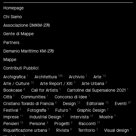
Homepage
Chi Siamo
Associazione DMKM-278
Gente di Mappe
Partners
Demanio Marittimo KM-278
Mappe
Contributi Pubblici
1
109
1
13
Archigrafica
Architettura
Archivio
Arte
13
7
2
Arte / Culture
Arte Report / XXI
Arte Urbana
4
1
1
Bookcase
Call for Artists
Cartoline dal Supersalone 2021
1
1
1
Città
Communities
Concorso di Idee
4
12
13
47
Cristiano Toraldo di Francia
Design
Editoriale
Eventi
3
7
5
2
Festival
Fotografia
Futuro
Graphic Design
11
2
13
7
Imprese
Industrial Design
Intervista
Mostre
10
3
3
17
Pensieri
Persone
Progetti
Racconti
3
9
3
1
Riqualificazione urbana
Rivista
Territorio
Visual design
3