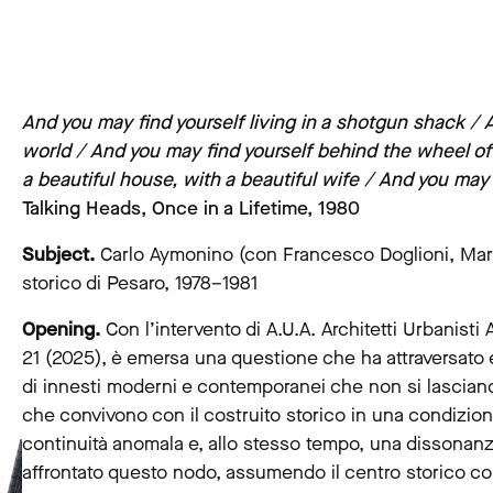
And you may find yourself living in a shotgun shack / A
world / And you may find yourself behind the wheel of 
a beautiful house, with a beautiful wife / And you may 
Talking Heads, Once in a Lifetime, 1980
Subject.
Carlo Aymonino (con Francesco Doglioni, Mari
storico di Pesaro, 1978–1981
Opening.
Con l’intervento di A.U.A. Architetti Urbanist
21 (2025), è emersa una questione che ha attraversato e a
di innesti moderni e contemporanei che non si lasciano
che convivono con il costruito storico in una condizio
continuità anomala e, allo stesso tempo, una dissonanz
affrontato questo nodo, assumendo il centro storico c