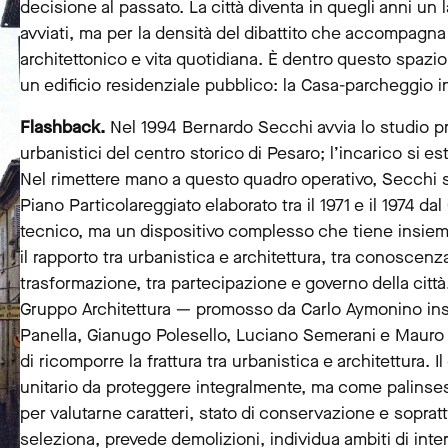
decisione al passato. La città diventa in quegli anni un l
avviati, ma per la densità del dibattito che accompagna 
architettonico e vita quotidiana. È dentro questo spazio
un edificio residenziale pubblico: la Casa-parcheggio i
Flashback.
Nel 1994 Bernardo Secchi avvia lo studio pr
urbanistici del centro storico di Pesaro; l’incarico si
Nel rimettere mano a questo quadro operativo, Secchi 
Piano Particolareggiato elaborato tra il 1971 e il 1974
tecnico, ma un dispositivo complesso che tiene insiem
il rapporto tra urbanistica e architettura, tra conoscen
trasformazione, tra partecipazione e governo della città.
Gruppo Architettura — promosso da Carlo Aymonino insi
Panella, Gianugo Polesello, Luciano Semerani e Mauro 
di ricomporre la frattura tra urbanistica e architettura
unitario da proteggere integralmente, ma come palinsesto 
per valutarne caratteri, stato di conservazione e soprattu
seleziona, prevede demolizioni, individua ambiti di inter