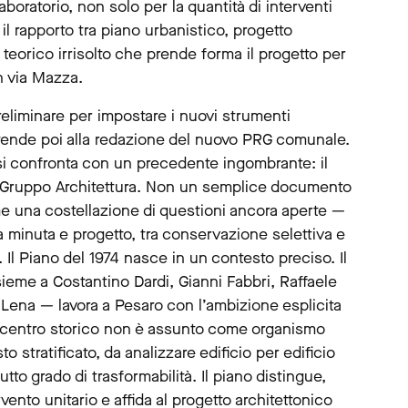
aboratorio, non solo per la quantità di interventi
il rapporto tra piano urbanistico, progetto
 teorico irrisolto che prende forma il progetto per
n via Mazza.
eliminare per impostare i nuovi strumenti
 estende poi alla redazione del nuovo PRG comunale.
si confronta con un precedente ingombrante: il
 dal Gruppo Architettura. Non un semplice documento
e una costellazione di questioni ancora aperte —
za minuta e progetto, tra conservazione selettiva e
 Il Piano del 1974 nasce in un contesto preciso. Il
eme a Costantino Dardi, Gianni Fabbri, Raffaele
Lena — lavora a Pesaro con l’ambizione esplicita
. Il centro storico non è assunto come organismo
stratificato, da analizzare edificio per edificio
tto grado di trasformabilità. Il piano distingue,
vento unitario e affida al progetto architettonico