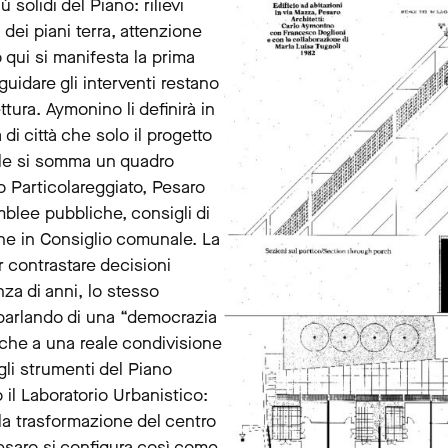
solidi del Piano: rilievi
a dei piani terra, attenzione
 qui si manifesta la prima
guidare gli interventi restano
ttura. Aymonino li definirà in
di città che solo il progetto
rale si somma un quadro
o Particolareggiato, Pesaro
blee pubbliche, consigli di
one in Consiglio comunale. La
 contrastare decisioni
za di anni, lo stesso
parlando di una “democrazia
o che a una reale condivisione
 gli strumenti del Piano
to il Laboratorio Urbanistico:
a trasformazione del centro
Pesaro si configura così come