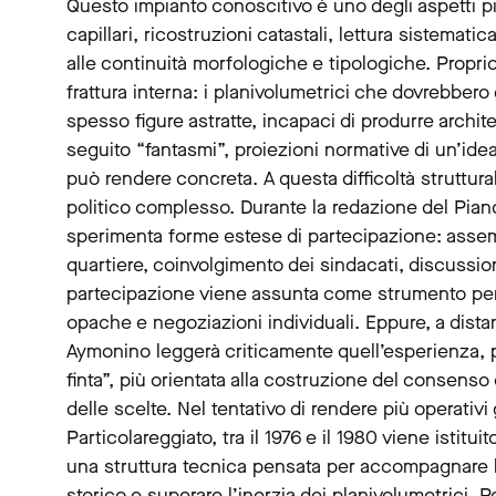
Questo impianto conoscitivo è uno degli aspetti più 
capillari, ricostruzioni catastali, lettura sistematic
alle continuità morfologiche e tipologiche. Proprio
frattura interna: i planivolumetrici che dovrebbero 
spesso figure astratte, incapaci di produrre archite
seguito “fantasmi”, proiezioni normative di un’idea 
può rendere concreta. A questa difficoltà struttu
politico complesso. Durante la redazione del Pian
sperimenta forme estese di partecipazione: assem
quartiere, coinvolgimento dei sindacati, discussi
partecipazione viene assunta come strumento per
opache e negoziazioni individuali. Eppure, a distan
Aymonino leggerà criticamente quell’esperienza, 
finta”, più orientata alla costruzione del consens
delle scelte. Nel tentativo di rendere più operativi
Particolareggiato, tra il 1976 e il 1980 viene istitui
una struttura tecnica pensata per accompagnare l
storico e superare l’inerzia dei planivolumetrici. 