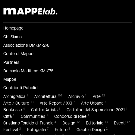
Homepage
Chi Siamo
Associazione DMKM-278
Gente di Mappe
Partners
Demanio Marittimo KM-278
Mappe
Contributi Pubblici
1
109
1
13
Archigrafica
Architettura
Archivio
Arte
13
7
2
Arte / Culture
Arte Report / XXI
Arte Urbana
4
1
1
Bookcase
Call for Artists
Cartoline dal Supersalone 2021
1
1
1
Città
Communities
Concorso di Idee
4
12
13
47
Cristiano Toraldo di Francia
Design
Editoriale
Eventi
3
7
5
2
Festival
Fotografia
Futuro
Graphic Design