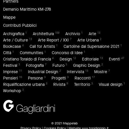
Partners
Demanio Marittimo KM-278
Mappe
Contributi Pubblici
1
109
1
13
Archigrafica
Architettura
Archivio
Arte
13
7
2
Arte / Culture
Arte Report / XXI
Arte Urbana
4
1
1
Bookcase
Call for Artists
Cartoline dal Supersalone 2021
1
1
1
Città
Communities
Concorso di Idee
4
12
13
47
Cristiano Toraldo di Francia
Design
Editoriale
Eventi
3
7
5
2
Festival
Fotografia
Futuro
Graphic Design
11
2
13
7
Imprese
Industrial Design
Intervista
Mostre
10
3
3
17
Pensieri
Persone
Progetti
Racconti
3
9
3
1
Riqualificazione urbana
Rivista
Territorio
Visual design
3
Workshop
© 2021 Mappelab
Privacy Policy
|
Cookies Policy
| Website
www.tonidigrigio.it