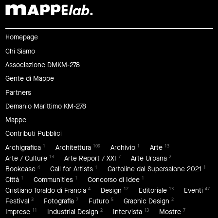
Homepage
Chi Siamo
Associazione DMKM-278
Gente di Mappe
Partners
Demanio Marittimo KM-278
Mappe
Contributi Pubblici
1
109
1
13
Archigrafica
Architettura
Archivio
Arte
13
7
2
Arte / Culture
Arte Report / XXI
Arte Urbana
4
1
1
Bookcase
Call for Artists
Cartoline dal Supersalone 2021
1
1
1
Città
Communities
Concorso di Idee
4
12
13
47
Cristiano Toraldo di Francia
Design
Editoriale
Eventi
3
7
5
2
Festival
Fotografia
Futuro
Graphic Design
11
2
13
7
Imprese
Industrial Design
Intervista
Mostre