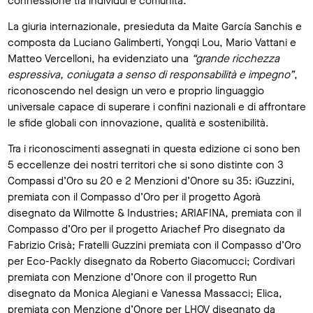
connessione tra individui e comunità.
La giuria internazionale, presieduta da Maite García Sanchis e
composta da Luciano Galimberti, Yongqi Lou, Mario Vattani e
Matteo Vercelloni, ha evidenziato una
“grande ricchezza
espressiva, coniugata a senso di responsabilità e impegno”
,
riconoscendo nel design un vero e proprio linguaggio
universale capace di superare i confini nazionali e di affrontare
le sfide globali con innovazione, qualità e sostenibilità.
Tra i riconoscimenti assegnati in questa edizione ci sono ben
5 eccellenze dei nostri territori che si sono distinte con 3
Compassi d’Oro su 20 e 2 Menzioni d’Onore su 35: iGuzzini,
premiata con il Compasso d’Oro per il progetto Agorà
disegnato da Wilmotte & Industries; ARIAFINA, premiata con il
Compasso d’Oro per il progetto Ariachef Pro disegnato da
Fabrizio Crisà; Fratelli Guzzini premiata con il Compasso d’Oro
per Eco-Packly disegnato da Roberto Giacomucci; Cordivari
premiata con Menzione d’Onore con il progetto Run
disegnato da Monica Alegiani e Vanessa Massacci; Elica,
premiata con Menzione d’Onore per LHOV disegnato da