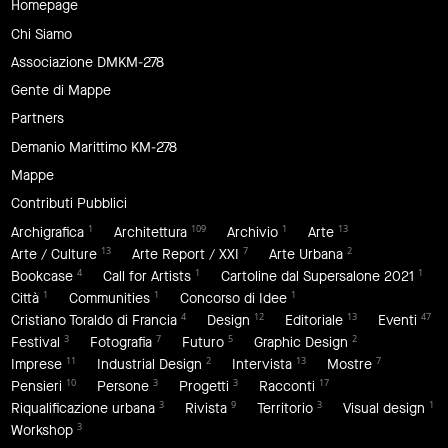
Homepage
Chi Siamo
Associazione DMKM-278
Gente di Mappe
Partners
Demanio Marittimo KM-278
Mappe
Contributi Pubblici
1
109
1
13
Archigrafica
Architettura
Archivio
Arte
13
7
2
Arte / Culture
Arte Report / XXI
Arte Urbana
4
1
1
Bookcase
Call for Artists
Cartoline dal Supersalone 2021
1
1
1
Città
Communities
Concorso di Idee
4
12
13
47
Cristiano Toraldo di Francia
Design
Editoriale
Eventi
3
7
5
2
Festival
Fotografia
Futuro
Graphic Design
11
2
13
7
Imprese
Industrial Design
Intervista
Mostre
10
3
3
17
Pensieri
Persone
Progetti
Racconti
3
9
3
1
Riqualificazione urbana
Rivista
Territorio
Visual design
3
Workshop