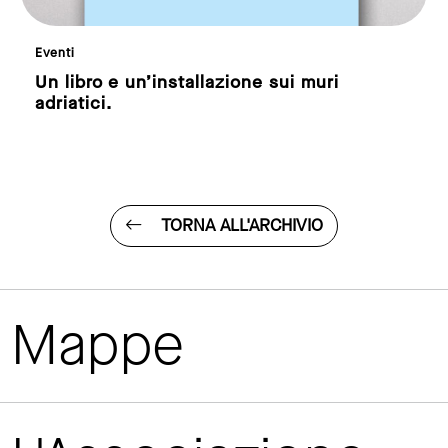
Architettura
- Rico
 un’installazione sui muri
Casa in vign
TORNA ALL'ARCHIVIO
Mappe