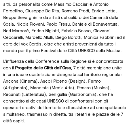
altri, da personalità come Massimo Cacciari e Antonio
Forcellino, Giuseppe De Rita, Romano Prodi, Enrico Letta,
Beppe Severgnini e da artisti del calibro dei Cameristi della
Scala, Nicola Piovani, Paolo Fresu, Daniele di Bonaventura,
Neri Marcorè, Enrico Nigiotti, Fabrizio Bosso, Giovanni
Ceccarelli, Marcello Allulli, Diego Borotti, Monica Fabbrini ed il
coro dei Vox Cordis, oltre che artisti provenienti da tutto il
mondo per il primo Festival delle Città UNESCO della Musica.
L’influenza della Conference sulla Regione si è concretizzata
con il
Progetto delle Città dell’Orsa
, 7 città marchigiane unite
in una ideale costellazione disegnata sul territorio regionale:
Ancona (Cinema), Ascoli Piceno (Design), Fermo
(Artigianato), Macerata (Media Arts), Pesaro (Musica),
Recanati (Letteratura), Senigallia (Gastronomia), che ha
consentito ai delegati UNESCO di confrontarsi con gli
operatori creativi del territorio e di assistere ad uno spettacolo
simultaneo, trasmesso in diretta, tra i teatri e le piazze delle 7
città ospiti.