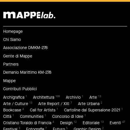
Homepage
Chi Siamo
Associazione DMKM-278
Gente di Mappe
Partners
Demanio Marittimo KM-278
Mappe
Contributi Pubblici
1
109
1
13
Archigrafica
Architettura
Archivio
Arte
13
7
2
Arte / Culture
Arte Report / XXI
Arte Urbana
4
1
1
Bookcase
Call for Artists
Cartoline dal Supersalone 2021
1
1
1
Città
Communities
Concorso di Idee
4
12
13
47
Cristiano Toraldo di Francia
Design
Editoriale
Eventi
3
7
5
2
Festival
Fotografia
Futuro
Graphic Design