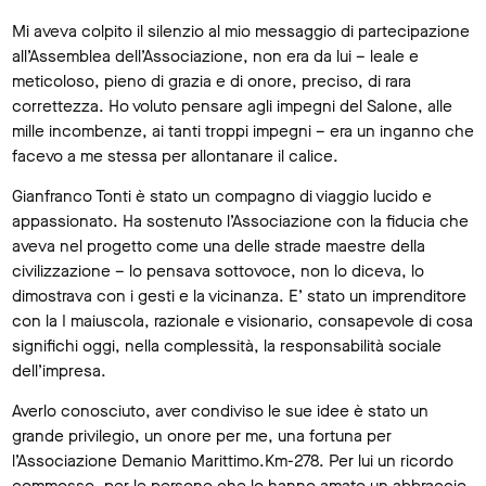
Mi aveva colpito il silenzio al mio messaggio di partecipazione
all’Assemblea dell’Associazione, non era da lui – leale e
meticoloso, pieno di grazia e di onore, preciso, di rara
correttezza. Ho voluto pensare agli impegni del Salone, alle
mille incombenze, ai tanti troppi impegni – era un inganno che
facevo a me stessa per allontanare il calice.
Gianfranco Tonti è stato un compagno di viaggio lucido e
appassionato. Ha sostenuto l’Associazione con la fiducia che
aveva nel progetto come una delle strade maestre della
civilizzazione – lo pensava sottovoce, non lo diceva, lo
dimostrava con i gesti e la vicinanza. E’ stato un imprenditore
con la I maiuscola, razionale e visionario, consapevole di cosa
significhi oggi, nella complessità, la responsabilità sociale
dell’impresa.
Averlo conosciuto, aver condiviso le sue idee è stato un
grande privilegio, un onore per me, una fortuna per
l’Associazione Demanio Marittimo.Km-278. Per lui un ricordo
commosso, per le persone che lo hanno amato un abbraccio