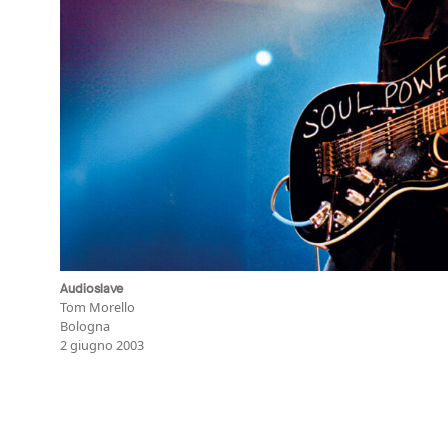
Audioslave
Tom Morello
Bologna
2 giugno 2003