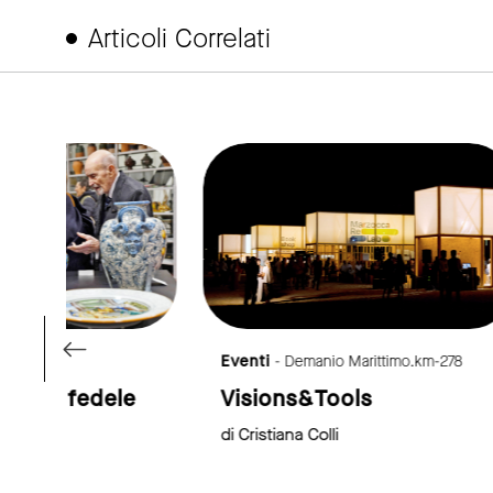
Articoli Correlati
ink to page
link to page
Eventi
- Demanio Marittimo.km-278
Festiva
le
Visions&Tools
Una n
avven
di Cristiana Colli
di Sere
Priori