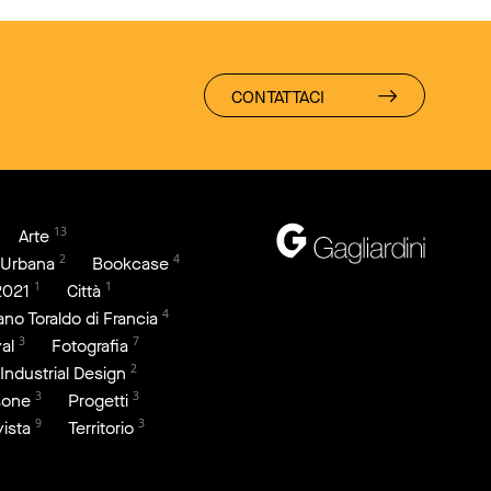
CONTATTACI
13
Arte
2
4
 Urbana
Bookcase
1
1
2021
Città
4
iano Toraldo di Francia
3
7
al
Fotografia
2
Industrial Design
3
3
sone
Progetti
9
3
vista
Territorio