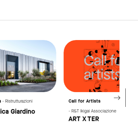
link to page
link to page
Call for Artists
Arch
o
Una
- R&T Ikigai Associazione
ART X TER