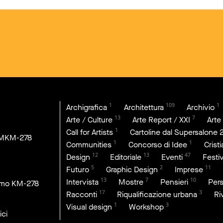
1
109
1
Archigrafica
Architettura
Archivio
13
7
Arte / Culture
Arte Report / XXI
Arte
1
Call for Artists
Cartoline dal Supersalone 
DMKM-278
1
1
Communities
Concorso di Idee
Crist
12
13
47
Design
Editoriale
Eventi
Festiv
5
2
11
Futuro
Graphic Design
Imprese
13
7
10
Intervista
Mostre
Pensieri
Per
imo KM-278
17
3
Racconti
Riqualificazione urbana
Ri
1
3
Visual design
Workshop
ici