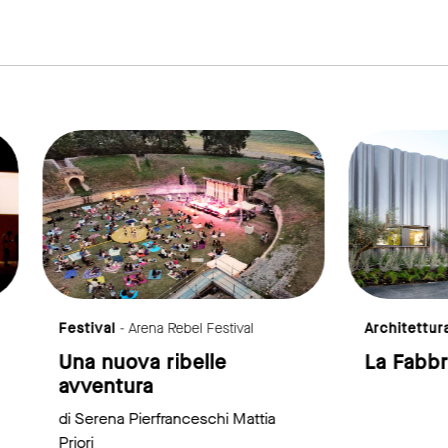
link to page
l
- Arena Rebel Festival
Architettura
- Ristrutturazioni
uova ribelle
La Fabbrica Giardin
tura
na Pierfranceschi Mattia