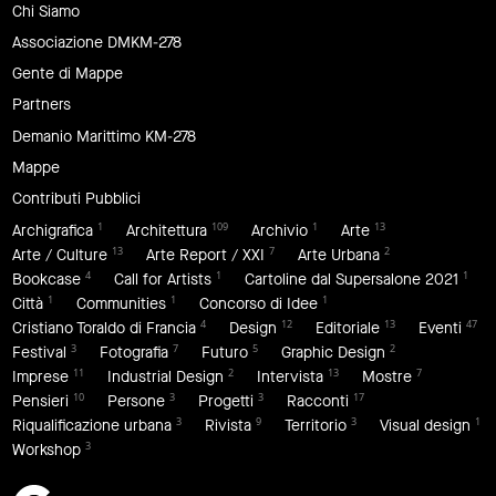
Chi Siamo
Associazione DMKM-278
Gente di Mappe
Partners
Demanio Marittimo KM-278
Mappe
Contributi Pubblici
1
109
1
13
Archigrafica
Architettura
Archivio
Arte
13
7
2
Arte / Culture
Arte Report / XXI
Arte Urbana
4
1
1
Bookcase
Call for Artists
Cartoline dal Supersalone 2021
1
1
1
Città
Communities
Concorso di Idee
4
12
13
47
Cristiano Toraldo di Francia
Design
Editoriale
Eventi
3
7
5
2
Festival
Fotografia
Futuro
Graphic Design
11
2
13
7
Imprese
Industrial Design
Intervista
Mostre
10
3
3
17
Pensieri
Persone
Progetti
Racconti
3
9
3
1
Riqualificazione urbana
Rivista
Territorio
Visual design
3
Workshop