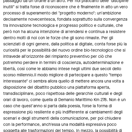
passaggio da un ordine a un altro. Per noi praticanti delle "discipline
inutili" si tratta forse di riconoscere che è finalmente in atto un vero
processo di superamento del "progetto moderno": un'ambizione
decisamente novecentesca, fondata soprattutto sulla convergenza
tra innovazione tecnologica e progresso politico e culturale, che
però non ha alcuna intenzione di arrendersi e continua a resistere
dentro molti di noi con le forze che gli sono rimaste. Per gli
scienziati di ogni genere, dalla politica al digitale, conta forse più la
curiosità per le possibilità del nuovo ordine bio-tecnologico che si
intravede all'orizzonte del rimpianto preventivo per ciò che
potremmo perdere in termini di coscienza, autodeterminazione e
libertà, così come le abbiamo intese negli ultimi due secoli dello
scorso millennio.Il modo migliore di partecipare a questo "tempo
interessante" ci sembra allora quello di mettere ancora una volta a
disposizione del dibattito pubblico una piattaforma aperta,
transdisciplinare, poco rispettosa delle gerarchie culturali e degli
orari di lavoro, come quella di Demanio Marittimo Km 278. Non è un
caso che quest'anno si parta dalla poesia, forse la forma di
espressione più resiliente e più indifferente ai cambiamenti degli
scenari e degli strumenti della comunicazione, per poi chiudere
con la performance, anch'essa una modalità espressiva poco
soggetta alle trasformazioni del tempo. In mezzo, la possibilità di