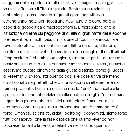
suggerimento a goderci le ultime danze – magari in spiaggia – e a
lasciare affondare il Titanic globale. Resteranno rovine e gli
archeologi – come accade in questi giorni con Vitruvio –
cercheranno indizi per ricostruire.«Calma!», ci dicono però gli
esperti di geopolitica e macroeconomia. L'impressione che la
situazione odierna sia peggiore di quella di gran parte delle epoche
precedenti è, in molti casi, un'illusione ottica: un cannocchiale
rovesciato che ci fa dimenticare conflitti e carestie, dittature,
politiche razziste e livelli di povertà persino maggiori di quelli attuali.
L'impressione è che abbiano ragione, almeno in parte, entrambe le
posizioni. Da un lato c'è la consapevolezza degli studiosi, capaci di
osservare queste dinamiche dalla giusta distanza, come gli uccelli
di Freeman J. Dyson, attribuendo così alle cose un valore meno
condizionato dagli effetti che ci coinvolgono direttamente e dal
tempo presente. Dall'altro ci siamo noi, le "rane", inchiodate alla
quota del terreno, che viviamo sulla nostra pelle gli effetti del caos
– grande o piccolo che sia – dei nostri giorni.Forse, però, la
contraddizione tra queste due prospettive non è neanche così
forte. Umanisti, scienziati, artisti, politologi, economisti: siamo forse
tutti consapevoli che la fase caotica che stiamo vivendo non
rappresenta tanto la perdita definitiva dell'ordine, quanto il