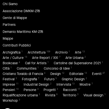
Chi Siamo
Associazione DMKM-278
Gente di Mappe
Partners
Demanio Marittimo KM-278
Mappe
Contributi Pubblici
1
109
1
13
Archigrafica
Architettura
Archivio
Arte
13
7
2
Arte / Culture
Arte Report / XXI
Arte Urbana
4
1
1
Bookcase
Call for Artists
Cartoline dal Supersalone 2021
1
1
1
Città
Communities
Concorso di Idee
4
12
13
47
Cristiano Toraldo di Francia
Design
Editoriale
Eventi
3
7
5
2
Festival
Fotografia
Futuro
Graphic Design
11
2
13
7
Imprese
Industrial Design
Intervista
Mostre
10
3
3
17
Pensieri
Persone
Progetti
Racconti
3
9
3
1
Riqualificazione urbana
Rivista
Territorio
Visual design
3
Workshop