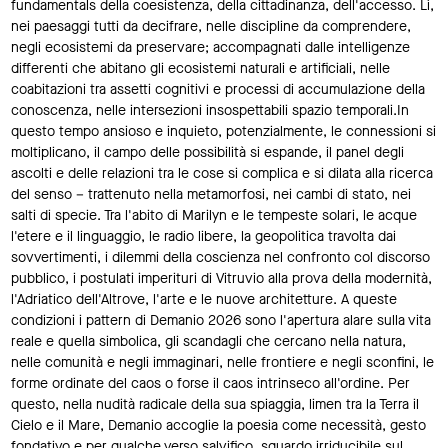
fundamentals della coesistenza, della cittadinanza, dell'accesso. Lì,
nei paesaggi tutti da decifrare, nelle discipline da comprendere,
negli ecosistemi da preservare; accompagnati dalle intelligenze
differenti che abitano gli ecosistemi naturali e artificiali, nelle
coabitazioni tra assetti cognitivi e processi di accumulazione della
conoscenza, nelle intersezioni insospettabili spazio temporali.In
questo tempo ansioso e inquieto, potenzialmente, le connessioni si
moltiplicano, il campo delle possibilità si espande, il panel degli
ascolti e delle relazioni tra le cose si complica e si dilata alla ricerca
del senso – trattenuto nella metamorfosi, nei cambi di stato, nei
salti di specie. Tra l'abito di Marilyn e le tempeste solari, le acque
l'etere e il linguaggio, le radio libere, la geopolitica travolta dai
sovvertimenti, i dilemmi della coscienza nel confronto col discorso
pubblico, i postulati imperituri di Vitruvio alla prova della modernità,
l'Adriatico dell'Altrove, l'arte e le nuove architetture. A queste
condizioni i pattern di Demanio 2026 sono l'apertura alare sulla vita
reale e quella simbolica, gli scandagli che cercano nella natura,
nelle comunità e negli immaginari, nelle frontiere e negli sconfini, le
forme ordinate del caos o forse il caos intrinseco all'ordine. Per
questo, nella nudità radicale della sua spiaggia, limen tra la Terra il
Cielo e il Mare, Demanio accoglie la poesia come necessità, gesto
fondativo e per qualche verso salvifico, sguardo irriducibile sul