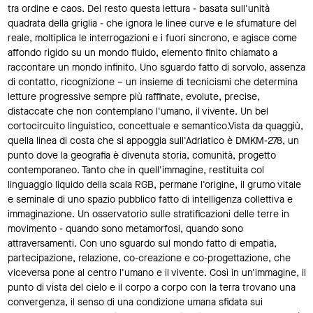
tra ordine e caos. Del resto questa lettura - basata sull'unità
quadrata della griglia - che ignora le linee curve e le sfumature del
reale, moltiplica le interrogazioni e i fuori sincrono, e agisce come
affondo rigido su un mondo fluido, elemento finito chiamato a
raccontare un mondo infinito. Uno sguardo fatto di sorvolo, assenza
di contatto, ricognizione – un insieme di tecnicismi che determina
letture progressive sempre più raffinate, evolute, precise,
distaccate che non contemplano l'umano, il vivente. Un bel
cortocircuito linguistico, concettuale e semantico.Vista da quaggiù,
quella linea di costa che si appoggia sull'Adriatico è DMKM-278, un
punto dove la geografia è divenuta storia, comunità, progetto
contemporaneo. Tanto che in quell'immagine, restituita col
linguaggio liquido della scala RGB, permane l'origine, il grumo vitale
e seminale di uno spazio pubblico fatto di intelligenza collettiva e
immaginazione. Un osservatorio sulle stratificazioni delle terre in
movimento - quando sono metamorfosi, quando sono
attraversamenti. Con uno sguardo sul mondo fatto di empatia,
partecipazione, relazione, co-creazione e co-progettazione, che
viceversa pone al centro l'umano e il vivente. Così in un'immagine, il
punto di vista del cielo e il corpo a corpo con la terra trovano una
convergenza, il senso di una condizione umana sfidata sui