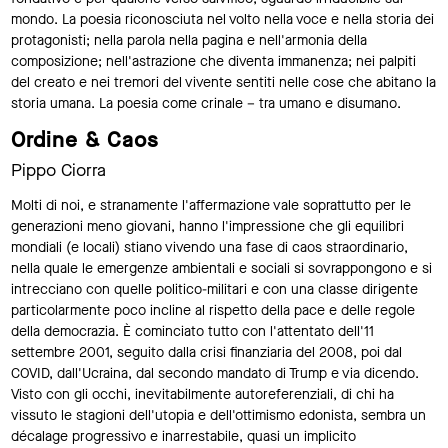
mondo. La poesia riconosciuta nel volto nella voce e nella storia dei
protagonisti; nella parola nella pagina e nell'armonia della
composizione; nell'astrazione che diventa immanenza; nei palpiti
del creato e nei tremori del vivente sentiti nelle cose che abitano la
storia umana. La poesia come crinale – tra umano e disumano.
Ordine & Caos
Pippo Ciorra
Molti di noi, e stranamente l'affermazione vale soprattutto per le
generazioni meno giovani, hanno l'impressione che gli equilibri
mondiali (e locali) stiano vivendo una fase di caos straordinario,
nella quale le emergenze ambientali e sociali si sovrappongono e si
intrecciano con quelle politico-militari e con una classe dirigente
particolarmente poco incline al rispetto della pace e delle regole
della democrazia. È cominciato tutto con l'attentato dell'11
settembre 2001, seguito dalla crisi finanziaria del 2008, poi dal
COVID, dall'Ucraina, dal secondo mandato di Trump e via dicendo.
Visto con gli occhi, inevitabilmente autoreferenziali, di chi ha
vissuto le stagioni dell'utopia e dell'ottimismo edonista, sembra un
décalage progressivo e inarrestabile, quasi un implicito