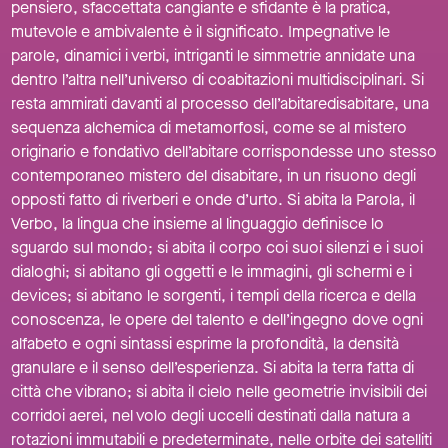
pensiero, sfaccettata cangiante e sfidante è la pratica,
mutevole e ambivalente è il significato. Impegnative le
parole, dinamici i verbi, intriganti le simmetrie annidate una
dentro l’altra nell’universo di coabitazioni multidisciplinari. Si
resta ammirati davanti al processo dell’abitaredisabitare, una
sequenza alchemica di metamorfosi, come se al mistero
originario e fondativo dell’abitare corrispondesse uno stesso
contemporaneo mistero del disabitare, in un risuono degli
opposti fatto di riverberi e onde d’urto. Si abita la Parola, il
Verbo, la lingua che insieme al linguaggio definisce lo
sguardo sul mondo; si abita il corpo coi suoi silenzi e i suoi
dialoghi; si abitano gli oggetti e le immagini, gli schermi e i
devices; si abitano le sorgenti, i templi della ricerca e della
conoscenza, le opere del talento e dell’ingegno dove ogni
alfabeto e ogni sintassi esprime la profondità, la densità
granulare e il senso dell’esperienza. Si abita la terra fatta di
città che vibrano; si abita il cielo nelle geometrie invisibili dei
corridoi aerei, nel volo degli uccelli destinati dalla natura a
rotazioni immutabili e predeterminate, nelle orbite dei satelliti