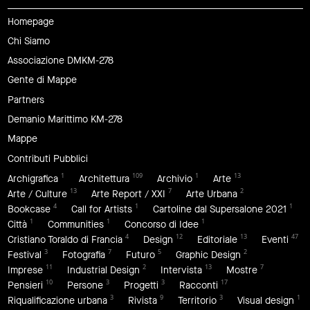
Homepage
Chi Siamo
Associazione DMKM-278
Gente di Mappe
Partners
Demanio Marittimo KM-278
Mappe
Contributi Pubblici
1
109
1
13
Archigrafica
Architettura
Archivio
Arte
13
7
2
Arte / Culture
Arte Report / XXI
Arte Urbana
4
1
1
Bookcase
Call for Artists
Cartoline dal Supersalone 2021
1
1
1
Città
Communities
Concorso di Idee
4
12
13
47
Cristiano Toraldo di Francia
Design
Editoriale
Eventi
3
7
5
2
Festival
Fotografia
Futuro
Graphic Design
11
2
13
7
Imprese
Industrial Design
Intervista
Mostre
10
3
3
17
Pensieri
Persone
Progetti
Racconti
3
9
3
1
Riqualificazione urbana
Rivista
Territorio
Visual design