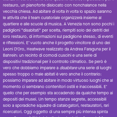
restauro, un pianoforte dislocato con nonchalance nella
vecchia chiesa. Ad abitare di volta in volta lo spazio saranno
le attività che il team curatoriale organizzerà insieme al
quartiere e alle scuole di musica. A Venezia non sono pochi i
padiglioni “disabitati” per scelta, riempiti solo dei detriti del
loro restauro, di informazioni sul padiglione stesso, di eventi
e riflessioni. E’ vuoto anche il progetto vincitore di uno dei
Leoni D’Oro, Heatwave realizzato da Andrea Faraguna per il
Bahrein: un recinto di comodi cuscini e una serie di
dispositivi tradizionali per il controllo climatico. Se però è
vero che dobbiamo imparare a
disabitare
una serie di luoghi
spesso troppo o male abitati è vero anche il contrario:
possiamo imparare ad abitare in modo virtuoso luoghi che al
momento ci sembrano contenitori ostili e inaccessibili. E’
quello che per esempio sta accadendo da qualche tempo ai
depositi dei musei. Un tempo stanze segrete, accessibili
solo a sporadiche squadre di catalogatori, restauratori, rari
ricercatori. Oggi oggetto di una sempre più intensa spinta