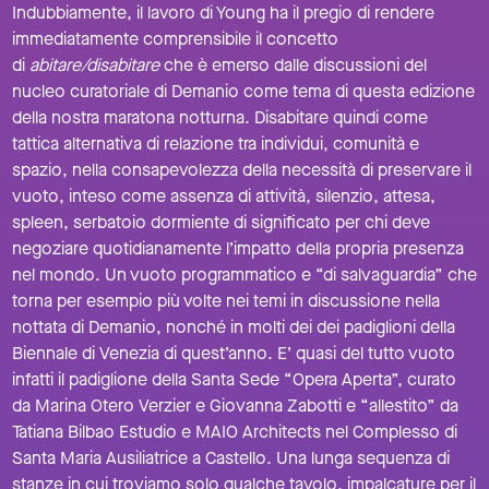
Indubbiamente, il lavoro di Young ha il pregio di rendere
immediatamente comprensibile il concetto
di
abitare/disabitare
che è emerso dalle discussioni del
nucleo curatoriale di Demanio come tema di questa edizione
della nostra maratona notturna. Disabitare quindi come
tattica alternativa di relazione tra individui, comunità e
spazio, nella consapevolezza della necessità di preservare il
vuoto, inteso come assenza di attività, silenzio, attesa,
spleen, serbatoio dormiente di significato per chi deve
negoziare quotidianamente l’impatto della propria presenza
nel mondo. Un vuoto programmatico e “di salvaguardia” che
torna per esempio più volte nei temi in discussione nella
nottata di Demanio, nonché in molti dei dei padiglioni della
Biennale di Venezia di quest’anno. E’ quasi del tutto vuoto
infatti il padiglione della Santa Sede “Opera Aperta”, curato
da Marina Otero Verzier e Giovanna Zabotti e “allestito” da
Tatiana Bilbao Estudio e MAIO Architects nel Complesso di
Santa Maria Ausiliatrice a Castello. Una lunga sequenza di
stanze in cui troviamo solo qualche tavolo, impalcature per il