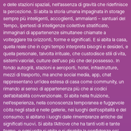
e delle stazioni spaziali, nell’assenza di gravità che ridefinisce
la percezione. Si abita la storia umana impaginata in storage
sempre più intelligenti, accoglienti, ammalianti – santuari del
Tempo, ipertesti di intelligenze collettive stratificate,
immaginari di appartenenze simultanee chiamate a
volteggiare tra orizzonti, forme e significati. E si abita la casa,
quella reale che in ogni tempo interpreta bisogni e desideri, e
quella personale, talvolta irrituale, che custodisce stili di vita,
sistemi valoriali, culture dell’uso più che del possesso. In
fondo autogrill, stazioni e aeroporti, hotel, infrastrutture,
mezzi di trasporto, ma anche social media, app, chat
rappresentano un’idea estesa di casa come community, un
rimando al senso di appartenenza più che ai codici
dell’abitabilità convenzionale. Si abita nella fruizione,
nell’esperienza, nella conoscenza temporanea e fuggevole
còlta negli stadi e nelle gallerie, nei luoghi dell’ospitalità e del
consumo; si abitano i luoghi dalle rimembranze antiche dai
significati nuovi. Si abita l’Altrove che ha tanti volti e tante
forme, e ogni volta si abita e si disabita la confidenza col