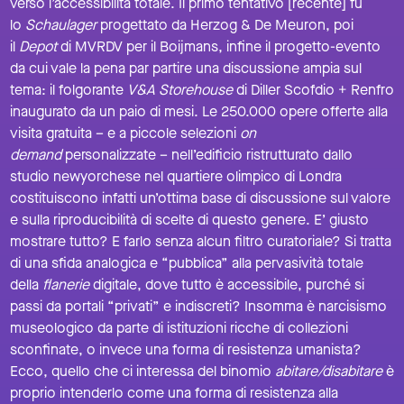
verso l’accessibilità totale. Il primo tentativo [recente] fu
lo
Schaulager
progettato da Herzog & De Meuron, poi
il
Depot
di MVRDV per il Boijmans, infine il progetto-evento
da cui vale la pena par partire una discussione ampia sul
tema: il folgorante
V&A Storehouse
di Diller Scofdio + Renfro
inaugurato da un paio di mesi. Le 250.000 opere offerte alla
visita gratuita – e a piccole selezioni
on
demand
personalizzate – nell’edificio ristrutturato dallo
studio newyorchese nel quartiere olimpico di Londra
costituiscono infatti un’ottima base di discussione sul valore
e sulla riproducibilità di scelte di questo genere. E’ giusto
mostrare tutto? E farlo senza alcun filtro curatoriale? Si tratta
di una sfida analogica e “pubblica” alla pervasività totale
della
flanerie
digitale, dove tutto è accessibile, purché si
passi da portali “privati” e indiscreti? Insomma è narcisismo
museologico da parte di istituzioni ricche di collezioni
sconfinate, o invece una forma di resistenza umanista?
Ecco, quello che ci interessa del binomio
abitare/disabitare
è
proprio intenderlo come una forma di resistenza alla