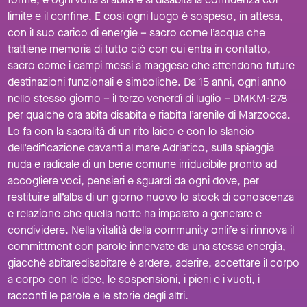
limite e il confine. E così ogni luogo è sospeso, in attesa,
con il suo carico di energie – sacro come l’acqua che
trattiene memoria di tutto ciò con cui entra in contatto,
sacro come i campi messi a maggese che attendono future
destinazioni funzionali e simboliche. Da 15 anni, ogni anno
nello stesso giorno – il terzo venerdì di luglio – DMKM-278
per qualche ora abita disabita e riabita l’arenile di Marzocca.
Lo fa con la sacralità di un rito laico e con lo slancio
dell’edificazione davanti al mare Adriatico, sulla spiaggia
nuda e radicale di un bene comune irriducibile pronto ad
accogliere voci, pensieri e sguardi da ogni dove, per
restituire all’alba di un giorno nuovo lo stock di conoscenza
e relazione che quella notte ha imparato a generare e
condividere. Nella vitalità della community onlife si rinnova il
committment con parole innervate da una stessa energia,
giacchè abitaredisabitare è ardere, aderire, accettare il corpo
a corpo con le idee, le sospensioni, i pieni e i vuoti, i
racconti le parole e le storie degli altri.