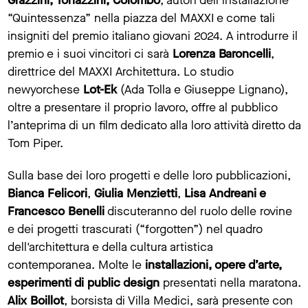
Grazzini, Tonazzini, Colombo
, autori dell’installazione
“Quintessenza” nella piazza del MAXXI e come tali
insigniti del premio italiano giovani 2024. A introdurre il
premio e i suoi vincitori ci sarà
Lorenza Baroncelli
,
direttrice del MAXXI Architettura. Lo studio
newyorchese
Lot-Ek
(Ada Tolla e Giuseppe Lignano),
oltre a presentare il proprio lavoro, offre al pubblico
l’anteprima di un film dedicato alla loro attività diretto da
Tom Piper.
Sulla base dei loro progetti e delle loro pubblicazioni,
Bianca Felicori
,
Giulia Menzietti
,
Lisa Andreani
e
Francesco Benelli
discuteranno del ruolo delle rovine
e dei progetti trascurati (“forgotten”) nel quadro
dell'architettura e della cultura artistica
contemporanea. Molte le
installazioni, opere d’arte,
esperimenti di public design
presentati nella maratona.
Alix Boillot
, borsista di Villa Medici, sarà presente con