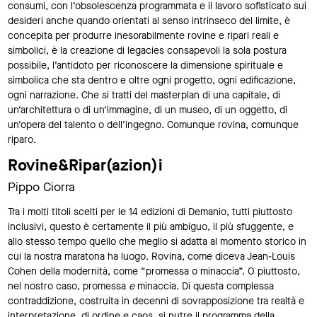
consumi, con l’obsolescenza programmata e il lavoro sofisticato sui
desideri anche quando orientati al senso intrinseco del limite, è
concepita per produrre inesorabilmente rovine e ripari reali e
simbolici, è la creazione di legacies consapevoli la sola postura
possibile, l’antidoto per riconoscere la dimensione spirituale e
simbolica che sta dentro e oltre ogni progetto, ogni edificazione,
ogni narrazione. Che si tratti del masterplan di una capitale, di
un’architettura o di un’immagine, di un museo, di un oggetto, di
un’opera del talento o dell’ingegno. Comunque rovina, comunque
riparo.
Rovine&Ripar(azion)i
Pippo Ciorra
Tra i molti titoli scelti per le 14 edizioni di Demanio, tutti piuttosto
inclusivi, questo è certamente il più ambiguo, il più sfuggente, e
allo stesso tempo quello che meglio si adatta al momento storico in
cui la nostra maratona ha luogo. Rovina, come diceva Jean-Louis
Cohen della modernità, come “promessa o minaccia”. O piuttosto,
nel nostro caso, promessa
e
minaccia. Di questa complessa
contraddizione, costruita in decenni di sovrapposizione tra realtà e
interpretazione, di ordine e caos, si nutre il programma della