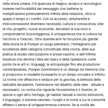
nella storia umana. C’è qualcosa di magico, arcaico e tecnologico
insieme nell’invisibilità del messaggio che trattiene la
moltiplicazione potenzialmente infinita della relazione, oltre lo
spazio il tempo e i confini. Con lui accesso, simultaneità e
interconnessione diventano necessità, cultura e conoscenza, stile
di vita, progetto, nuove economie. Ascoltare la sua voce e
comprenderne la preveggenza, è un’esperienza che si colloca tra
l’archivio e l’oracolo. Oltre duemila anni fa l’eruzione più grande
della storia fa di Pompei un luogo planetario, l’immaginario per
eccellenza della categoria concettuale della rovina, della sua
pratica di studio valorizzazione e preservazione, e dell’infinita
tessitura che declina l’idea del riparo e della riparazione come
ponte tra le arti e i linguaggi, le antropologie fino alla produzione
contemporanea.
Pompei Commitment
è un dialogo tra memorie che
si producono in modalità incessante in un tempo circolare e infinito.
La rovina che affascina e seduce per la
gravitas
, la bellezza della
radicalità decadente, l’estensione nel dibattito delle idee - attuale e
necessario. La rovina che riguarda l’ecosistema e il Vivente, le
specie e ogni altro heritage, gli habitat naturali a rischio estinzione,
il linguaggio, il sistema valoriale, i luoghi e le icone a cui le comunità
affidano il senso di un’appartenenza comune. Se la civiltà dei