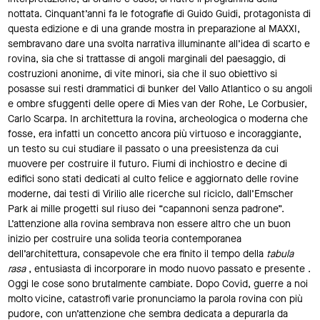
nottata. Cinquant’anni fa le fotografie di Guido Guidi, protagonista di
questa edizione e di una grande mostra in preparazione al MAXXI,
sembravano dare una svolta narrativa illuminante all’idea di scarto e
rovina, sia che si trattasse di angoli marginali del paesaggio, di
costruzioni anonime, di vite minori, sia che il suo obiettivo si
posasse sui resti drammatici di bunker del Vallo Atlantico o su angoli
e ombre sfuggenti delle opere di Mies van der Rohe, Le Corbusier,
Carlo Scarpa. In architettura la rovina, archeologica o moderna che
fosse, era infatti un concetto ancora più virtuoso e incoraggiante,
un testo su cui studiare il passato o una preesistenza da cui
muovere per costruire il futuro. Fiumi di inchiostro e decine di
edifici sono stati dedicati al culto felice e aggiornato delle rovine
moderne, dai testi di Virilio alle ricerche sul riciclo, dall’Emscher
Park ai mille progetti sul riuso dei “capannoni senza padrone”.
L’attenzione alla rovina sembrava non essere altro che un buon
inizio per costruire una solida teoria contemporanea
dell’architettura, consapevole che era finito il tempo della
tabula
rasa
, entusiasta di incorporare in modo nuovo passato e presente .
Oggi le cose sono brutalmente cambiate. Dopo Covid, guerre a noi
molto vicine, catastrofi varie pronunciamo la parola rovina con più
pudore, con un’attenzione che sembra dedicata a depurarla da