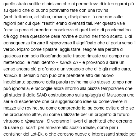
quello strato sottile di cinismo che ci permetteva di interrogarci più
su quello che di buono potevamo fare con una rovina
(architettonica, artistica, urbana, disciplinare…) che non sulle
ragioni per cui quei “resti” erano diventati tali. Per questo vale
forse la pena di prendere coscienza di quel tanto di problematico
c’è oggi nella questione delle rovine e quindi nel titolo scelto. E di
conseguenza forzare il
riparo
verso il significato che ci porta verso il
verbo. Riparo come riparare, aggiustare, reagire alla perdita di
qualcosa non solo filosofando sulle tracce rimaste sul campo ma
mettendoci le mani dentro –
hands on
– e provando a dare un
senso ancora più profondo a un vocabolo che ci è già molto caro,
Riciclo
. Il Demanio non può che prendere atto del nuovo
inquietante spessore della parola rovina ma allo stesso tempo non
può ignorarla; e raccoglie allora intorno alla piazza temporanea che
gli studenti della SAAD costruiscono sulla spiaggia di Marzocca una
serie di esperienze che ci suggeriscono idee su come vivere in
mezzo alle rovine, su come comprenderle, su come evitare che se
ne producano altre, su come utilizzarle per un progetto di futuro
virtuoso e
riparatore
. Si vedranno i lavori di architetti che cercano
di usare gli scarti per arrivare allo spazio ideale, come per i
container dei Lot-Ek, o che cercano nuove e interessanti strade per