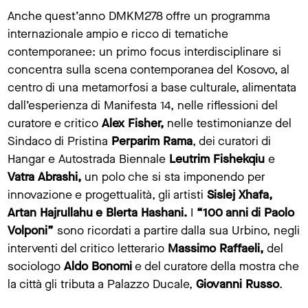
Anche quest’anno DMKM278 offre un programma
internazionale ampio e ricco di tematiche
contemporanee: un primo focus interdisciplinare si
concentra sulla scena contemporanea del Kosovo, al
centro di una metamorfosi a base culturale, alimentata
dall’esperienza di Manifesta 14, nelle riflessioni del
curatore e critico
Alex Fisher,
nelle testimonianze del
Sindaco di Pristina
Perparim Rama
, dei curatori di
Hangar e Autostrada Biennale
Leutrim Fishekqiu
e
Vatra Abrashi,
un polo che si sta imponendo per
innovazione e progettualità, gli artisti
Sislej Xhafa,
Artan Hajrullahu e Blerta Hashani.
I
“100 anni di Paolo
Volponi”
sono ricordati a partire dalla sua Urbino, negli
interventi del critico letterario
Massimo Raffaeli,
del
sociologo
Aldo Bonomi
e del curatore della mostra che
la città gli tributa a Palazzo Ducale,
Giovanni Russo
.