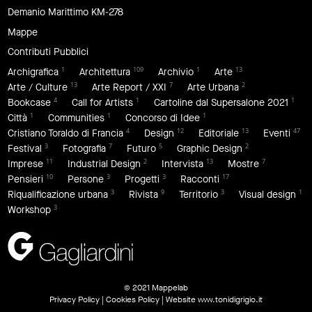
Demanio Marittimo KM-278
Mappe
Contributi Pubblici
1
109
1
13
Archigrafica
Architettura
Archivio
Arte
13
7
2
Arte / Culture
Arte Report / XXI
Arte Urbana
4
1
1
Bookcase
Call for Artists
Cartoline dal Supersalone 2021
1
1
1
Città
Communities
Concorso di Idee
4
12
13
47
Cristiano Toraldo di Francia
Design
Editoriale
Eventi
3
7
5
2
Festival
Fotografia
Futuro
Graphic Design
11
2
13
7
Imprese
Industrial Design
Intervista
Mostre
10
3
3
17
Pensieri
Persone
Progetti
Racconti
3
9
3
1
Riqualificazione urbana
Rivista
Territorio
Visual design
3
Workshop
© 2021 Mappelab
Privacy Policy
|
Cookies Policy
| Website
www.tonidigrigio.it