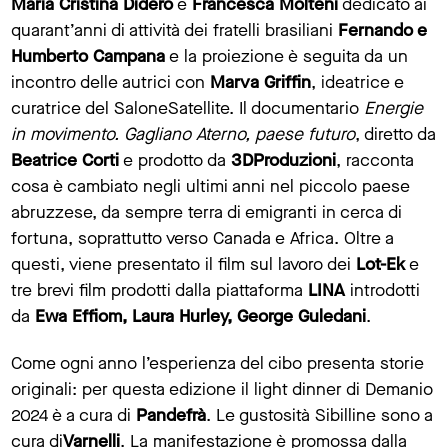
Maria
Cristina Didero
e
Francesca Molteni
dedicato ai
quarant’anni di attività dei fratelli brasiliani
Fernando e
Humberto Campana
e la proiezione è seguita da un
incontro delle autrici con
Marva Griffin
, ideatrice e
curatrice del SaloneSatellite. Il documentario
Energie
in movimento. Gagliano Aterno, paese futuro
, diretto da
Beatrice Corti
e prodotto da
3DProduzioni
, racconta
cosa è cambiato negli ultimi anni nel piccolo paese
abruzzese, da sempre terra di emigranti in cerca di
fortuna, soprattutto verso Canada e Africa. Oltre a
questi, viene presentato il film sul lavoro dei
Lot-Ek
e
tre brevi film prodotti dalla piattaforma
LINA
introdotti
da
Ewa Effiom, Laura Hurley, George Guledani
.
Come ogni anno l’esperienza del cibo presenta storie
originali: per questa edizione il light dinner di Demanio
2024 è a cura di
Pandefrà
. Le gustosità Sibilline sono a
cura di
Varnelli
. La manifestazione è promossa dalla