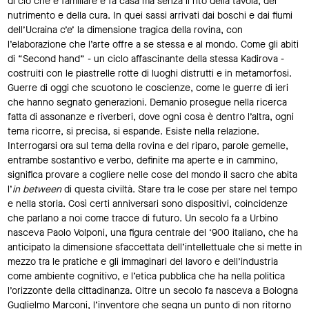
di ciò che è familiare e fa casa ma senza il rito della tavola, del
nutrimento e della cura. In quei sassi arrivati dai boschi e dai fiumi
dell’Ucraina c’e’ la dimensione tragica della rovina, con
l’elaborazione che l’arte offre a se stessa e al mondo. Come gli abiti
di “Second hand” - un ciclo affascinante della stessa Kadirova -
costruiti con le piastrelle rotte di luoghi distrutti e in metamorfosi.
Guerre di oggi che scuotono le coscienze, come le guerre di ieri
che hanno segnato generazioni. Demanio prosegue nella ricerca
fatta di assonanze e riverberi, dove ogni cosa è dentro l’altra, ogni
tema ricorre, si precisa, si espande. Esiste nella relazione.
Interrogarsi ora sul tema della rovina e del riparo, parole gemelle,
entrambe sostantivo e verbo, definite ma aperte e in cammino,
significa provare a cogliere nelle cose del mondo il sacro che abita
l’
in between
di questa civiltà. Stare tra le cose per stare nel tempo
e nella storia. Così certi anniversari sono dispositivi, coincidenze
che parlano a noi come tracce di futuro. Un secolo fa a Urbino
nasceva Paolo Volponi, una figura centrale del ‘900 italiano, che ha
anticipato la dimensione sfaccettata dell’intellettuale che si mette in
mezzo tra le pratiche e gli immaginari del lavoro e dell’industria
come ambiente cognitivo, e l’etica pubblica che ha nella politica
l’orizzonte della cittadinanza. Oltre un secolo fa nasceva a Bologna
Guglielmo Marconi, l’inventore che segna un punto di non ritorno