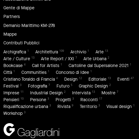
Gente di Mappe
Partners
Demanio Marittimo KM-278
Mappe
Contributi Pubblici
1
109
1
13
Archigrafica
Architettura
Archivio
Arte
13
7
2
Arte / Culture
Arte Report / XXI
Arte Urbana
4
1
1
Bookcase
Call for Artists
Cartoline dal Supersalone 2021
1
1
1
Città
Communities
Concorso di Idee
4
12
13
47
Cristiano Toraldo di Francia
Design
Editoriale
Eventi
3
7
5
2
Festival
Fotografia
Futuro
Graphic Design
11
2
13
7
Imprese
Industrial Design
Intervista
Mostre
10
3
3
17
Pensieri
Persone
Progetti
Racconti
3
9
3
1
Riqualificazione urbana
Rivista
Territorio
Visual design
3
Workshop